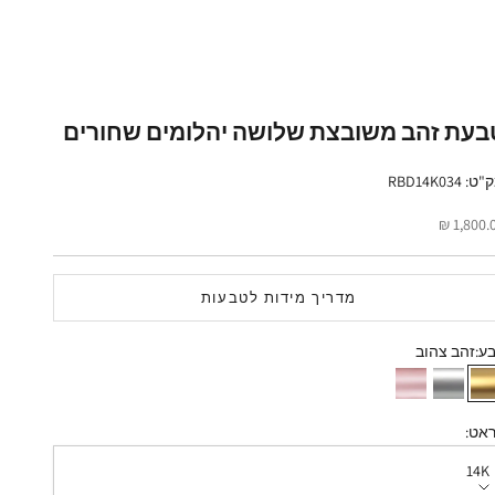
בעת זהב משובצת שלושה יהלומים שחורים
: RBD14K034
יר מבצע
1,800.00
מדריך מידות לטבעות
ע:
זהב צהוב
זהב צהוב
זהב לבן
זהב אדום
אט:
14K