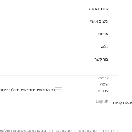
שובר מתנה
עיצוב אישי
אודות
בלוג
צור קשר
עברית
שפה
תפריט
כל התכשיטים
תכשיטים לגברים
תכ
עברית
English
עגלת קניות
דף הבית
›
טבעות זהב
›
טבעות טריו
›
טבעת זהב משובצת שלושה 