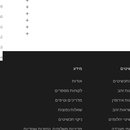
59
60
61
62
63
64
יטים
מידע
התכשיטים
אודות
ות זהב
לקוחות מספרים
ת אירוסין
מדריכים וטיפים
ראות זהב
שאלות נפוצות
טי יהלומים
ניקוי תכשיטים
ומי מעבדה
מדיניות משלוחים, החזרות ואחריות