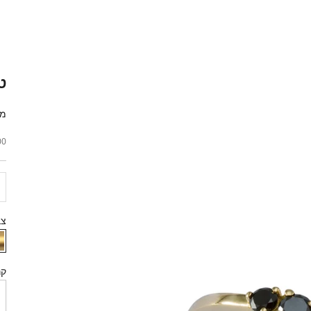
ט
מק"ט
מח
 ₪
צב
קר