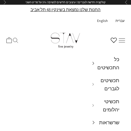
קולקציה חדשה לגברים!!
עיצובים חדשים לנשים!!
5% על פריט השני
הקודם
הבא
ילוג לתוכן
החנות שלנו נמצאת בשינקין 48 תל אביב
עברית
English
stav-fine-jewelry
תפריט
חיפוש
עגלת ק
כל
התכשיטים
תכשיטים
לגברים
תכשיטי
יהלומים
שרשראות