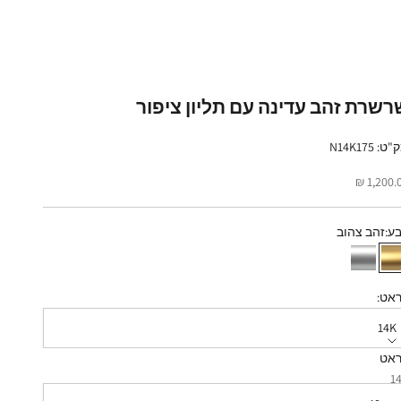
רשרת זהב עדינה עם תליון ציפור
ט: N14K175
יר מבצע
1,200.00
ע:
זהב צהוב
זהב צהוב
זהב לבן
אט:
14K
אט
רך: