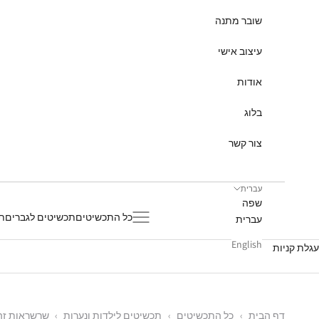
שובר מתנה
עיצוב אישי
אודות
בלוג
צור קשר
עברית
שפה
תפריט
כל התכשיטים
תכשיטים לגברים
תכ
עברית
English
עגלת קניות
דף הבית
›
כל התכשיטים
›
תכשיטים לילדות ונערות
›
שרשראות זה