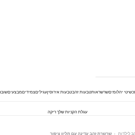
שיטי יהלומים
שרשראות
טבעות זהב
טבעות אירוסין
עגילים
צמידים
מבצעים
שובר
עגלת הקניות שלך ריקה
ב לילדות
›
שרשרת זהב עדינה עם תליון ציפור