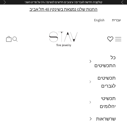
קולקציה חדשה לגברים!!
עיצובים חדשים לנשים!!
5% על פריט השני
הקודם
הבא
ילוג לתוכן
החנות שלנו נמצאת בשינקין 48 תל אביב
עברית
English
stav-fine-jewelry
תפריט
חיפוש
עגלת ק
כל
התכשיטים
תכשיטים
לגברים
תכשיטי
יהלומים
שרשראות